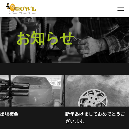
お
知
ら
せ
出張板金
新年あけましておめでとうご
ざいます。