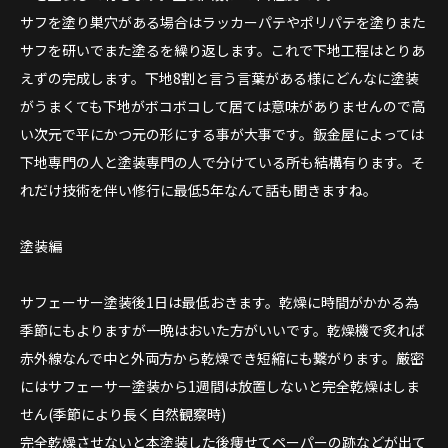
サフを塗り巣穴がある場合はラッカーパテやポリパテを塗りまた
サフを研いでまた塗るを繰り返します。これで下地工程はとりあ
えずの完成します。下地8割と言う言葉がある様にどんなに塗装
がうまくても下地がボコボコして居ては意味がありませんので高
い次元で平にかつ元の形にする事が大事です。鈑金屋によっては
下地専門の人と塗装専門の人で分けている所も結構有ります。そ
れだけ技術を伴い修行に最低5年なんて話も聞きますね。
塗装編
サフェーサー塗装後1日は最低おきます。乾燥に時間がかかる為
季節にもよりますが一晩はおいた方がいいです。乾燥機で炙れば
赤外線なんで中と外両方から乾燥でき短縮にも繋がります。厳密
にはサフェーサー塗装から1週間は放置しないと完全乾燥はしま
せん(季節により長く自然観察時)
完全乾燥させないと本塗装した後痩せてペーパーの跡などが出て