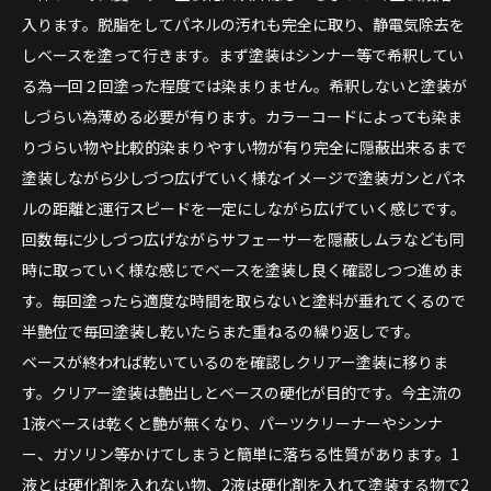
入ります。脱脂をしてパネルの汚れも完全に取り、静電気除去を
しベースを塗って行きます。まず塗装はシンナー等で希釈してい
る為一回２回塗った程度では染まりません。希釈しないと塗装が
しづらい為薄める必要が有ります。カラーコードによっても染ま
りづらい物や比較的染まりやすい物が有り完全に隠蔽出来るまで
塗装しながら少しづつ広げていく様なイメージで塗装ガンとパネ
ルの距離と運行スピードを一定にしながら広げていく感じです。
回数毎に少しづつ広げながらサフェーサーを隠蔽しムラなども同
時に取っていく様な感じでベースを塗装し良く確認しつつ進めま
す。毎回塗ったら適度な時間を取らないと塗料が垂れてくるので
半艶位で毎回塗装し乾いたらまた重ねるの繰り返しです。
ベースが終われば乾いているのを確認しクリアー塗装に移りま
す。クリアー塗装は艶出しとベースの硬化が目的です。今主流の
1液ベースは乾くと艶が無くなり、パーツクリーナーやシンナ
ー、ガソリン等かけてしまうと簡単に落ちる性質があります。1
液とは硬化剤を入れない物、2液は硬化剤を入れて塗装する物で2