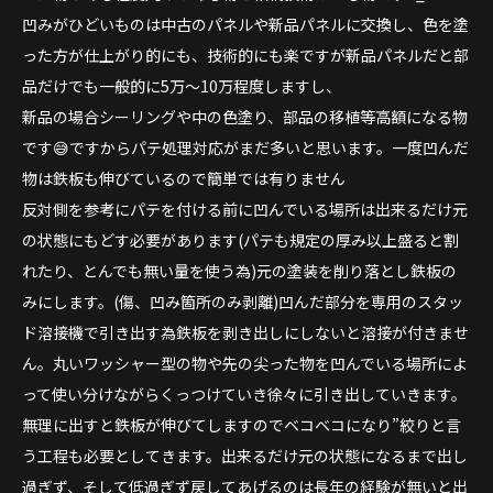
凹みがひどいものは中古のパネルや新品パネルに交換し、色を塗
った方が仕上がり的にも、技術的にも楽ですが新品パネルだと部
品だけでも一般的に5万〜10万程度しますし、
新品の場合シーリングや中の色塗り、部品の移植等高額になる物
です😅ですからパテ処理対応がまだ多いと思います。一度凹んだ
物は鉄板も伸びているので簡単では有りません
反対側を参考にパテを付ける前に凹んでいる場所は出来るだけ元
の状態にもどす必要があります(パテも規定の厚み以上盛ると割
れたり、とんでも無い量を使う為)元の塗装を削り落とし鉄板の
みにします。(傷、凹み箇所のみ剥離)凹んだ部分を専用のスタッ
ド溶接機で引き出す為鉄板を剥き出しにしないと溶接が付きませ
ん。丸いワッシャー型の物や先の尖った物を凹んでいる場所によ
って使い分けながらくっつけていき徐々に引き出していきます。
無理に出すと鉄板が伸びてしますのでベコベコになり”絞りと言
う工程も必要としてきます。出来るだけ元の状態になるまで出し
過ぎず、そして低過ぎず戻してあげるのは長年の経験が無いと出