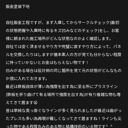
鈑金塗装下地
自社鈑金工程ですが、まず入庫してからサークルチェック(最初
の状態把握や入庫時に有るキズ凹みなどのチェック)をし、お客
様に頼まれた施工場所がどんな状態なのかよく確認します。
自社では安く済ませるやり方や完璧に直すやり方によって、パネ
ルを交換したりはしますが基本素人の方が見ても分からない程度
に持っていかないとお金はもらえない物です！
凹みがある場合は反対側の同じ箇所を見て元の状態がどんなもの
か頭に入れておきます。
最近は鉄板自体が薄い為強度を出す為に至る所にプラスライン
(鉄板を折り曲げて有る場所で強度を出す為)が有り複雑な物も増
えてきて居ます😫
昔は単純な真っ直ぐなラインが多く見られましたが最近は曲がっ
たプレスも多い為再現が難しくなってきて居ますね！ラインも尖
った物やある程度丸みのある物と結構技術のいる物です^_^