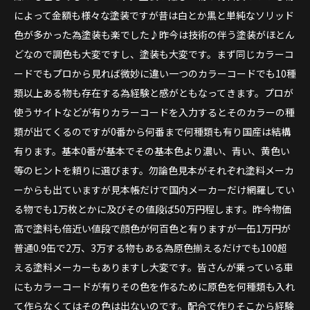
によって金額も様々な塗装ですが昔は白とか黒と単純なソリッド
色が多かった為塗装も楽でした♪昨今は技術の伴う塗装がほとん
どなので調色も大変ですし、塗装も大変です。まず同じカラーコ
ードでもプロから見れば微妙に違い一つのカラーコードでも10種
類以上ある物も存在する為経験と感がともなってきます。プロが
使うサイトなどが有りカラーコードを入力するとそのカラーの種
類が出てくるのですが0番から何番まで何種類も有り国産は結構
有ります。基本0番が基本でその基本色より濃い、青い、黄色い
等のヒントを頼りに選びます。勿論色見本がそれぞれ塗料メーカ
ーからも出ていますが見本帳だけで国内メーカーだけ網羅してい
る物でも1万枚とかに及びその値段ば50万円程します。昨今物価
高で塗料も倍近い値段で顔色が何百色と有りますが一缶1万円が
普通0.9缶で2万、3万する物もある為原色揃えるだけでも100超
える塗料メーカーもありますし大変です。皆さんが乗っている車
にもカラーコードが有りその色を作るために原色を何種類も入れ
て作らなくてはその色は出ないのです。配合で作りそこから経験