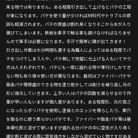
来る物では有りません。ある程度引き出して上げるとパテの工程
が楽になります。パテを使う量が少ければ材料代やトラブルの原
因も軽減されます。パテの厚盛は割れ易くなりそこから水が入り
錆びてしまいます。鉄板を素手で触る事も避けなければなりませ
んので軍手は必要になります。手汗で簡単に錆が出てきます！
引き出し作業は大分時間も要する為職人によってはある程度でパ
テをつけてしまう人や、パテ無しで完璧に仕上げる人もいてやり
方は人それぞれです。パテにも一度に盛れる物や薄付けしかでき
ない物も有り様々使い方が異なります。最初はファイバーパテや
鈑金パテ等厚盛のできる物を塗り乾かしては削りを繰り返し元の
形に復元していきます。上手い人はパテの回数を減らせるので作
業が早い人もいますが個人差があります。ある程度形、元の高さ
になったらポリパテを使用し塗装とのエッジを慣らしたり、巣穴
を取るのに使う柔らかいパテです。ファイバーや鈑金パテ等は基
本硬化剤と混ぜて使いますが盛れる分パテの中に空気が入り易く
硬化剤と混ぜる際に空気抜きをしながら混ぜていく物ですがあま