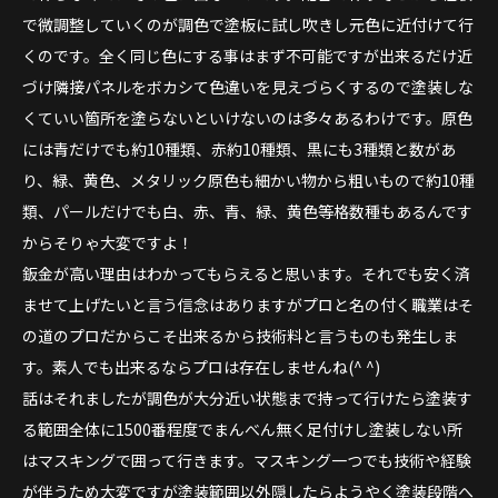
で微調整していくのが調色で塗板に試し吹きし元色に近付けて行
くのです。全く同じ色にする事はまず不可能ですが出来るだけ近
づけ隣接パネルをボカシて色違いを見えづらくするので塗装しな
くていい箇所を塗らないといけないのは多々あるわけです。原色
には青だけでも約10種類、赤約10種類、黒にも3種類と数があ
り、緑、黄色、メタリック原色も細かい物から粗いもので約10種
類、パールだけでも白、赤、青、緑、黄色等格数種もあるんです
からそりゃ大変ですよ！
鈑金が高い理由はわかってもらえると思います。それでも安く済
ませて上げたいと言う信念はありますがプロと名の付く職業はそ
の道のプロだからこそ出来るから技術料と言うものも発生しま
す。素人でも出来るならプロは存在しませんね(^ ^)
話はそれましたが調色が大分近い状態まで持って行けたら塗装す
る範囲全体に1500番程度でまんべん無く足付けし塗装しない所
はマスキングで囲って行きます。マスキング一つでも技術や経験
が伴うため大変ですが塗装範囲以外隠したらようやく塗装段階へ