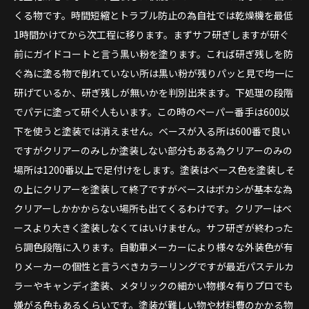
くる物です。時間短縮とトラブル防止の為自社では乾燥機を最低
1時間かけてから次工程に移ります。まずサフ研ぎしますが研ぐ
前にガイドコートと言う黒い粉を塗ります。これば研ぎ残しを防
ぐ為に塗る物で削れていない所は黒い粉が残りパッと見で均一に
研げているか、研ぎ残しが無いかを判別出来ます。下処理の段階
でパテに塗って研ぐ人もいます。この時のペーパー番手は600以
下を使うと塗装では消えません。ベースが入る所は600番で良い
ですがクリアーのみしか塗装しない部分もある為クリアーのみの
場所は1200番以上で足付けをします。塗装はベース色を塗装しそ
の上にクリアーを塗装して終了ですがベースはボカシが基本な為
クリアーしかかからない場所も出てくるわけです。クリアーはベ
ースより大きく塗装しなくてはいけません。サフ研ぎが終わった
ら調色段階に入ります。自動車メーカーにより様々な外装色が有
りメーカーの個性と言うべきカラーリングですが最近パステルカ
ラーやキャンディ塗装、メタリックの細かい物様々有りプロでも
嫌がる色もあるくらいです。塗装が難しい物や材料費のかかる物