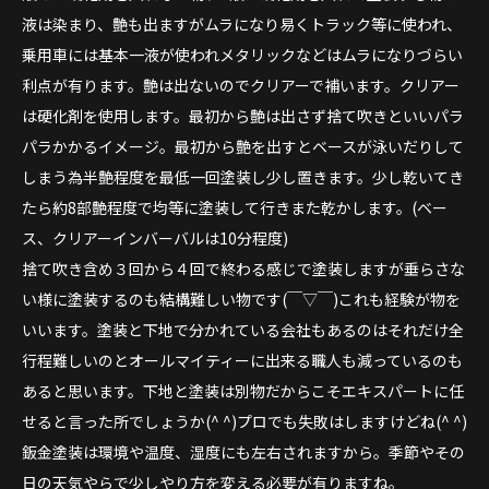
液は染まり、艶も出ますがムラになり易くトラック等に使われ、
乗用車には基本一液が使われメタリックなどはムラになりづらい
利点が有ります。艶は出ないのでクリアーで補います。クリアー
は硬化剤を使用します。最初から艶は出さず捨て吹きといいパラ
パラかかるイメージ。最初から艶を出すとベースが泳いだりして
しまう為半艶程度を最低一回塗装し少し置きます。少し乾いてき
たら約8部艶程度で均等に塗装して行きまた乾かします。(ベー
ス、クリアーインバーバルは10分程度)
捨て吹き含め３回から４回で終わる感じで塗装しますが垂らさな
い様に塗装するのも結構難しい物です(￣▽￣)これも経験が物を
いいます。塗装と下地で分かれている会社もあるのはそれだけ全
行程難しいのとオールマイティーに出来る職人も減っているのも
あると思います。下地と塗装は別物だからこそエキスパートに任
せると言った所でしょうか(^ ^)プロでも失敗はしますけどね(^ ^)
鈑金塗装は環境や温度、湿度にも左右されますから。季節やその
日の天気やらで少しやり方を変える必要が有りますね。