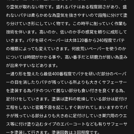
り空気が取れない物です。盛れるパテはある程度固さがあり、盛
れないパテは柔らかめな為空気を抜きやすいので段階に分けて塗
り分けていき形にしていく物です。この時平に削っていく作業も
技術を伴います。高いのか、低いのか手の感覚を頼りに成形して
いきます。パテを研ぐペーパーは大体120番から240程度でパテ
の種類によっても変えていきます。何故荒いペーパーを使うのか
については時間がかかる事や、高い番手だと研磨力が弱い為歪み
が出来やすいなどあります。
一通り形を整えたら最低400番程度でパテを研いだ部分のペーパ
ーの目を消したりパテが残っている所よりも大きくサフェーサー
を塗装する為パテのついて居ない部分も食い付きを良くする為、
足付けをしていきます。塗装は塗料の乾燥している部分は足付け
工程をしないと密着不良を起こしすぐ剥がれてしまいますのでパ
テが残っている部分よりも大きめに足付けしていき巣穴用のウエ
ス等に付け塗り込むタイプのエバーコートなども有りサフェーサ
ーを塗装して行きます。塗装回数は３回程度です。