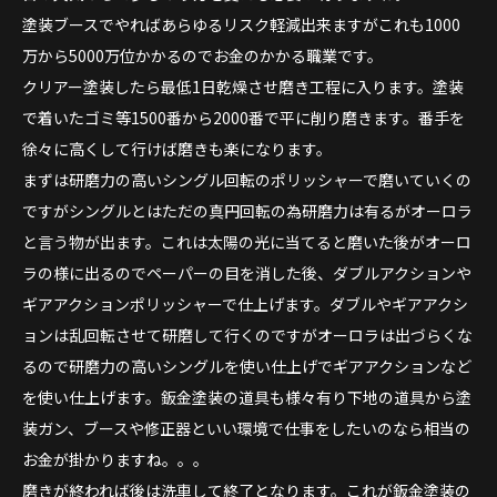
塗装ブースでやればあらゆるリスク軽減出来ますがこれも1000
万から5000万位かかるのでお金のかかる職業です。
クリアー塗装したら最低1日乾燥させ磨き工程に入ります。塗装
で着いたゴミ等1500番から2000番で平に削り磨きます。番手を
徐々に高くして行けば磨きも楽になります。
まずは研磨力の高いシングル回転のポリッシャーで磨いていくの
ですがシングルとはただの真円回転の為研磨力は有るがオーロラ
と言う物が出ます。これは太陽の光に当てると磨いた後がオーロ
ラの様に出るのでペーパーの目を消した後、ダブルアクションや
ギアアクションポリッシャーで仕上げます。ダブルやギアアクシ
ョンは乱回転させて研磨して行くのですがオーロラは出づらくな
るので研磨力の高いシングルを使い仕上げでギアアクションなど
を使い仕上げます。鈑金塗装の道具も様々有り下地の道具から塗
装ガン、ブースや修正器といい環境で仕事をしたいのなら相当の
お金が掛かりますね。。。
磨きが終われば後は洗車して終了となります。これが鈑金塗装の